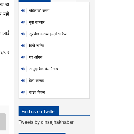
षक डा
महिलाकाे समय
ेर यही
युवा सञ्चार
तालाई
सुरक्षित गन्तब्य हाम्रो भविष्य
दिगाे शान्ति
 ६५ र
घर आँगन
सामुदायिक मेलमिलाप
हेलो सांसद
साझा नेपाल
Find us on Twitter
Tweets by cinsajhakhabar