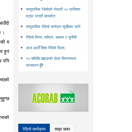
सामुदायिक रेडेयोको रोयल्टी ५० प्रतिशत
घट्छः मन्त्री बास्कोटा
 आउँदो
सामुदायिक रेडियो सम्मेलन सुर्खेतमा जारी
छ ।
रेडियो विगत, वर्तमान, अवसर र चुनौती
सकी म
आज आठौँ विश्व रेडियो दिवस,
मा हुन
१० वर्षपछि बझाङको देवल विमानस्थल
तर पनि
सञ्चालन हुँदै
नुभएको
ुहुन्छ
सभाको
रेडियो कार्यक्रम
साझा खबर