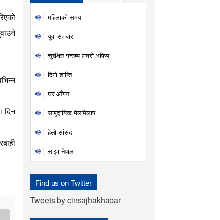
महिलाकाे समय
रिएको
वाउने
युवा सञ्चार
सुरक्षित गन्तब्य हाम्रो भविष्य
दिगाे शान्ति
भिन्न
घर आँगन
ता दिन
सामुदायिक मेलमिलाप
हेलो सांसद
रबाही
साझा नेपाल
Find us on Twitter
Tweets by cinsajhakhabar