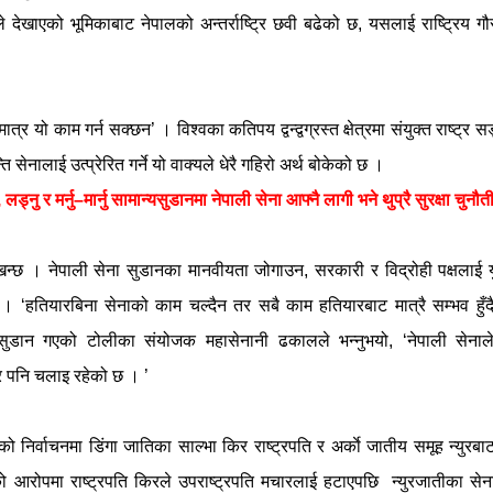
े देखाएको भूमिकाबाट नेपालको अन्तर्राष्ट्रि छवी बढेको छ, यसलाई राष्ट्रिय ग
्र यो काम गर्न सक्छन’ । विश्वका कतिपय द्वन्द्वग्रस्त क्षेत्रमा संयुक्त राष्ट्र 
 सेनालाई उत्प्रेरित गर्ने यो वाक्यले धेरै गहिरो अर्थ बोकेको छ ।
ड्नु र मर्नु–मार्नु सामान्यसुडानमा नेपाली सेना आफ्नै लागी भने थुप्रै सुरक्षा चुनौ
ेखिन्छ । नेपाली सेना सुडानका मानवीयता जोगाउन, सरकारी र विद्रोही पक्षलाई य
 । ‘हतियारबिना सेनाको काम चल्दैन तर सबै काम हतियारबाट मात्रै सम्भव हुँद
 सुडान गएको टोलीका संयोजक महासेनानी ढकालले भन्नुभयो, ‘नेपाली सेनाले
पनि चलाइ रहेको छ । ’
िर्वाचनमा डिंगा जातिका साल्भा किर राष्ट्रपति र अर्काे जातीय समूह न्युरबा
को आरोपमा राष्ट्रपति किरले उपराष्ट्रपति मचारलाई हटाएपछि न्युरजातीका सेन