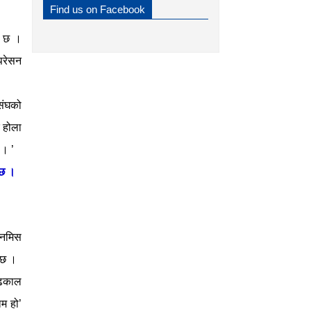
Find us on Facebook
ो छ
।
अपरेसन
रसंघको
र होला
 । ’
ो छ ।
अनमिस
ो छ ।
 ढकाल
ाम हो’