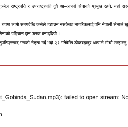
हुञ्जेल राष्ट्रपति र उपराष्ट्रपति दुवै आ–आफ्नो सेनाको प्रमुख रहने, यही स
ा रुपमा लामो समयदेखि कसैले हटाउन नसकेका नागरिकलाई पनि नेपाली सेनाले ख
ो सेनाको पहिचान झन फरक बनाइदियो ।
ुपतिप्रसाद गणको नेतृत्व गर्दै भदौ २९ गतेदेखि डीकबहादुर थापाले मोर्चा सम्हाल्न
ort_Gobinda_Sudan.mp3): failed to open stream: N
p