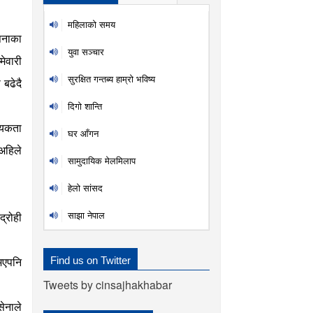
महिलाकाे समय
ापनाका
युवा सञ्चार
ेवारी
सुरक्षित गन्तब्य हाम्रो भविष्य
 बढेदै
दिगाे शान्ति
श्यकता
घर आँगन
 अहिले
सामुदायिक मेलमिलाप
हेलो सांसद
साझा नेपाल
्रोही
Find us on Twitter
 भएपनि
Tweets by cinsajhakhabar
सेनाले