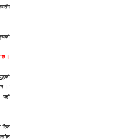
ौरवसँग
सङ्घको
ती छ ।
ुद्धको
ैन ।’
 यहाँ
ट रिक
ासमेत