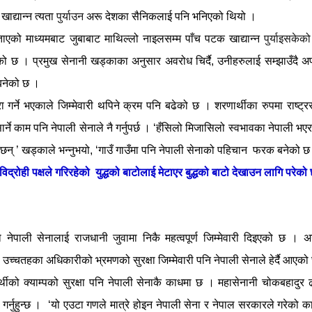
ाद्यान्न त्यता
पुर्याउन
अरू देशका सैनिकलाई पनि भनिएको थियो ।
ताएको माध्यमबाट जुबाबाट माथिल्लो नाइलसम्म पाँच पटक खाद्यान्न
पुर्याइसकेक
एको छ । प्रमुख सेनानी खड्का
का
अनुसार अवरोध चिर्दै, उनीहरुलाई सम्झाउँदै 
ग बनेको छ ।
ा गर्ने भएकाले जिम्मेवारी थपिने क्रम पनि बढेको छ । शरणार्थीका रुपमा राष्ट्
ार्ने काम पनि नेपाली सेनाले नै गर्नुपर्छ । ‘हँसिलो मिजासिलो स्वभावका नेपाली भए
 छन् ’ खड्काले भन्नुभयो, ‘गाउँ गाउँमा पनि नेपाली सेनाको पहिचान फरक बनेको छ
विद्रोही
पक्ष
ले गरिरहेको
युद्धको बाटोलाई मेटाएर बुद्धको बाटो देखाउन लागि परेक
ो नेपाली सेनालाई राजधानी जुवामा निकै महत्वपूर्ण जिम्मेवारी दिइएको छ । 
 उच्चतहका अधिकारीको भ्रमणको सुरक्षा जिम्मेवारी पनि नेपाली सेनाले हेर्दै आएक
थीको क्याम्पको सुरक्षा पनि नेपाली सेनाकै काधमा छ । महासेनानी चोकबहादुर
गर्नुहुन्छ । ‘यो एउटा गणले मात्रे होइन नेपाली सेना र नेपाल सरकारले गरेको क