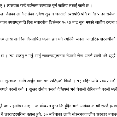
। त्यसयता गाउँ गाउँसम्म रक्तपात पूर्ण जातिय लडाई जारी छ ।
अलग देशका लागि लडेका दक्षिण सुडान जनताले त्यसपछि पनि शान्ति पाउन सकेका
दायका उपराष्ट्रपति रिक मचारबीच डिसेम्बर २०१३ बाट सुरु भएको जातीय द्वन्द्वमा
१० लाख नागरिक विस्तापित भएका छन भने त्यतिकै जनता आन्तरिक शरणर्थीको
छ । तर, लड्नु र मर्नु–मार्नु सामान्यसुडानमा नेपाली सेना आफ्नै लागी भने थुप्रै स
मा सुरक्षाका लागि अर्जुन वाण गण खटिएको थियो । १३ महिनाअघि २०७२ भदौ 
ल गणले बदली गर्यो । सुखद संयोग कस्तो देखियमो भने नेपाली सैनिकको बदली भएक
ै पक्ष सहमतिमा आए । कार्यान्वयन हुन्छ कि हुँदैन भन्ने आशंका कायमै राख्दै हस्ता
ै उपराष्ट्रपतिमा बहाल हुने, ३० महिनाका लागि संक्रमणकालीन सरकार बनाउने,