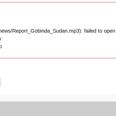
ews/Report_Gobinda_Sudan.mp3): failed to open
y
p
Error loading: "http://network.cinkhabar.com/news/Report_Gobinda_Sudan.mp3"