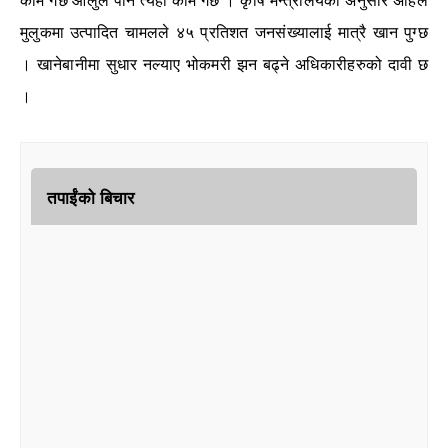
काम गर्छ आलुले पनि त्यही काम गर्छ । कृषि मन्त्रालयका अनुसार अहिले
मुलुकमा उत्पादित चामलले ४५ प्रतिशत जनसंख्यालाई मात्रै खान पुग्छ
। खानेबानीमा सुधार नल्याए भोकमरी झन बढ्ने अधिकारीहरुको दावी छ
।
तपाईंको बिचार