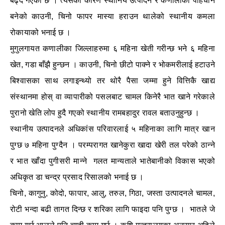
बढ्दै गएको छ । त्यसको कारण स्थानिय उत्पादन र कर्णालीको पहिचान
बनेको काउनी, चिनो फापर मास्या हराउन थालेको स्थानीय कमला
रोकायाको भनाई छ ।
मुगुलगायत कणालीका जिल्लाहरुमा ६ महिना खेती गरीन्छ भने ६ महिना
खेत, गडा बाँझै हुन्छन । काउनी, चिनो छीटो पाक्ने र भोकमरीलाई हटाउने
बिश्वासका साथ लगाइन्थ्यो तर थोरै पैसा जम्मा हुने वित्तिकै खाद्य
संस्थानमा होस् वा व्यापारीको पसलबाट चामल किनेरै भात खाने गरेकाले
पुरानो खेति लोप हुदै गएको स्थानीय रामबहादुर रावल बताउनुहुन्छ ।
स्थानीय उत्पादनले अधिकांस परिवारलाई ५ महिनाका लागि मात्र खान
पुग्छ ७ महिना पुग्दैन । परम्परागत खानेकुरा खादा खेरी तल परेको ठान्ने
र भात खाँदा पुगीसरी मान्ने गलत मान्यताले भातेबानीको विकास भएको
अधिकृत डा चन्द्र प्रसाद रिसालको भनाई छ ।
चिनो, कागुनु, कोदो, फापार, आलु, तरुल, गिठा, जस्ता उत्पादनले चामल,
रोटी भन्दा बढी तागत दिन्छ र शरिका लागि फाइदा पनि पुग्छ । भातले जे